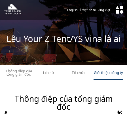
English
Việt Nam/Tiếng Việt
Lều Your Z Tent/YS vina là ai
Thông điệp của
Lịch sử
Tổ chức
Giới thiệu công ty
tổng giám đốc
Thông điệp của tổng giám
đốc