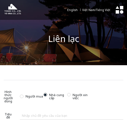
English
Việt Nam/Tiếng Việt
Liên lạc
Hình
thức
Nhà cung
Người xin
Người mua
người
cấp
việc
dùng
Tiêu
đề