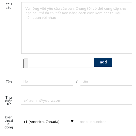
Yêu
cầu
add
/
Tên
Thư
điện
tử
Điện
thoại
di
động