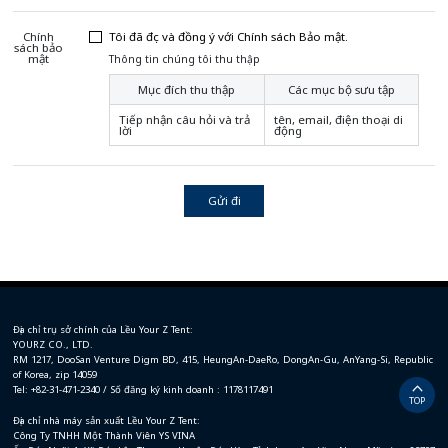
Chính
Tôi đã đọc và đồng ý với Chính sách Bảo mật.
sách bảo
mật
Thông tin chúng tôi thu thập
Mục đích thu thập
Các mục bộ sưu tập
Tiếp nhận câu hỏi và trả
tên, email, điện thoại di
lời
động
Gửi đi
Địa chỉ trụ sở chính của Lều Your Z Tent:
YOURZ CO., LTD.
RM 1217, DooSan Venture Digm BD, 415, HeungAn-DaeRo, DongAn-Gu, AnYang-Si, Republic
of Korea, zip 14059
Tel: +82-31-471-2340 / Số đăng ký kinh doanh : 1178117491
TOP
Địa chỉ nhà máy sản xuất Lều Your Z Tent:
Công Ty TNHH Một Thành Viên YS VINA